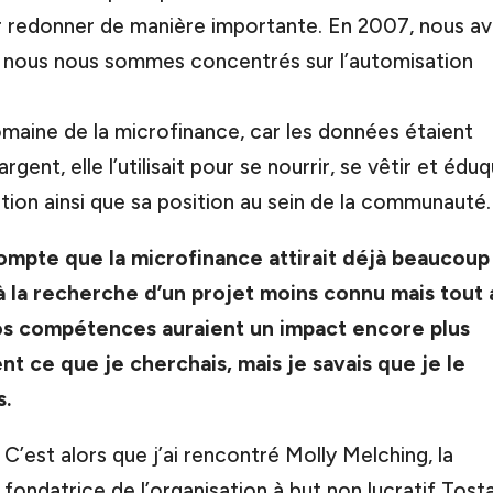
r redonner de manière importante. En 2007, nous a
t, nous nous sommes concentrés sur l’automisation
omaine de la microfinance, car les données étaient
rgent, elle l’utilisait pour se nourrir, se vêtir et édu
ition ainsi que sa position au sein de la communauté.
mpte que la microfinance attirait déjà beaucoup
 la recherche d’un projet moins connu mais tout 
nos compétences auraient un impact encore plus
t ce que je cherchais, mais je savais que je le
s.
C’est alors que j’ai rencontré Molly Melching, la
fondatrice de l’organisation à but non lucratif Tost