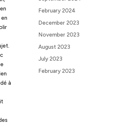
yen
February 2024
 en
December 2023
lir
November 2023
jet.
August 2023
ec
July 2023
le
February 2023
ien
ndé à
it
 des