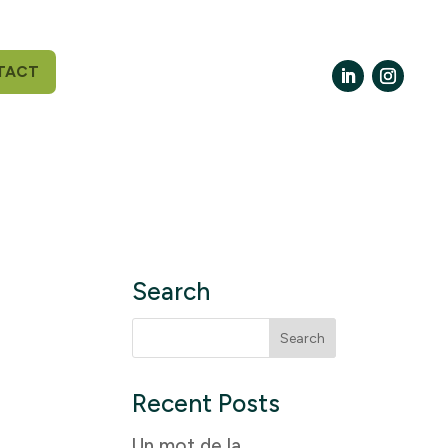
TACT
LinkedIn
Instagr
Search
Search
for:
Recent Posts
Un mot de la