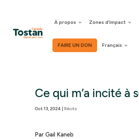
Skip
to
content
À propos
Zones d’impact
FAIRE UN DON
Français
Ce qui m’a incité à 
Oct 13, 2024
|
Récits
Par Gail Kaneb