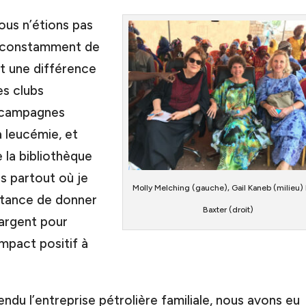
Nous n’étions pas
nt constamment de
nt une différence
es clubs
s campagnes
a leucémie, et
 la bibliothèque
is partout où je
Molly Melching (gauche), Gail Kaneb (milieu) 
ortance de donner
Baxter (droit)
 argent pour
mpact positif à
u l’entreprise pétrolière familiale, nous avons eu