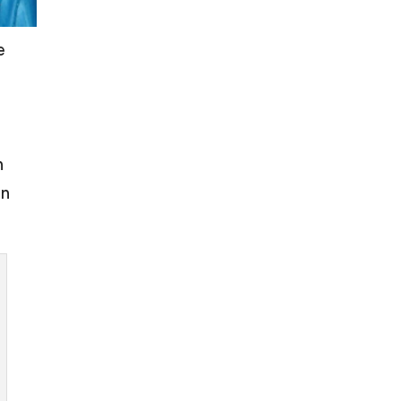
e
n
an