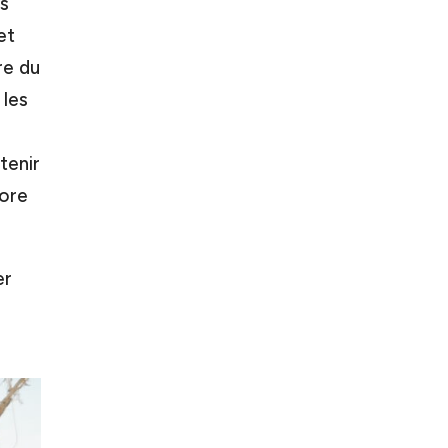
s
et
re du
 les
tenir
iore
er