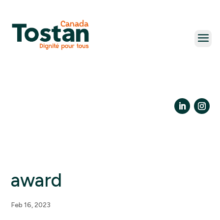
Skip
to
content
LinkedIn
Insta
award
Feb 16, 2023