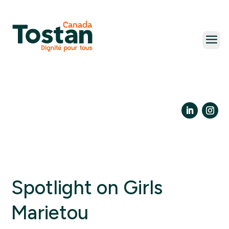
Skip
to
content
LinkedIn
Insta
Spotlight on Girls
Marietou